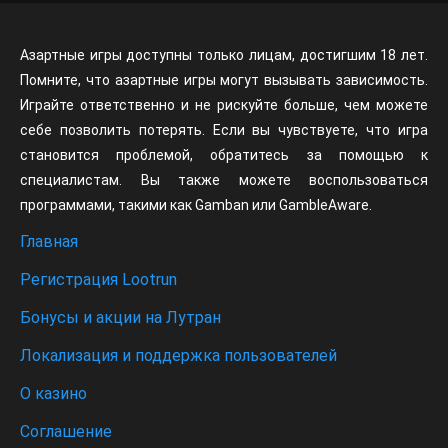
Азартные игры доступны только лицам, достигшим 18 лет.
Помните, что азартные игры могут вызывать зависимость.
Играйте ответственно и не рискуйте больше, чем можете
себе позволить потерять. Если вы чувствуете, что игра
становится проблемой, обратитесь за помощью к
специалистам. Вы также можете воспользоваться
программами, такими как Gamban или GambleAware.
Главная
Регистрация Lootrun
Бонусы и акции на Лутран
Локализация и поддержка пользователей
О казино
Соглашение