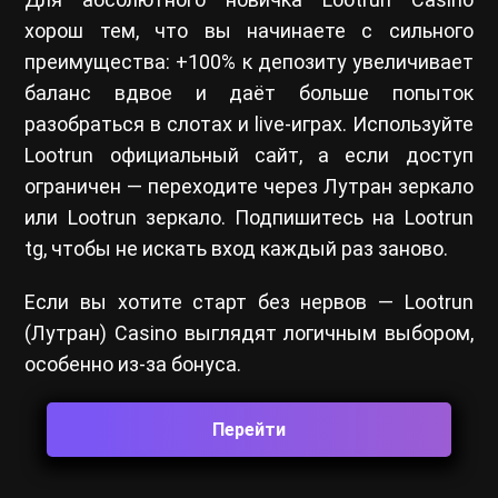
хорош тем, что вы начинаете с сильного
преимущества: +100% к депозиту увеличивает
баланс вдвое и даёт больше попыток
разобраться в слотах и live-играх. Используйте
Lootrun официальный сайт, а если доступ
ограничен — переходите через Лутран зеркало
или Lootrun зеркало. Подпишитесь на Lootrun
tg, чтобы не искать вход каждый раз заново.
Если вы хотите старт без нервов — Lootrun
(Лутран) Casino выглядят логичным выбором,
особенно из-за бонуса.
Перейти