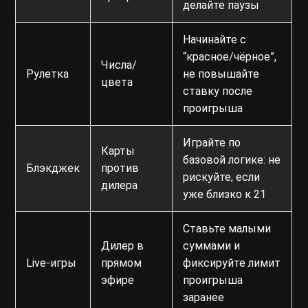
делайте паузы
Начинайте с
“красное/чёрное”,
Числа/
Рулетка
не повышайте
цвета
ставку после
проигрыша
Играйте по
Карты
базовой логике: не
Блэкджек
против
рискуйте, если
дилера
уже близко к 21
Ставьте малыми
Дилер в
суммами и
Live-игры
прямом
фиксируйте лимит
эфире
проигрыша
заранее