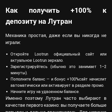
Как получить +100% к
депозиту на Лутран
Механика простая, даже если вы никогда не
играли:
Откройте Lootrun официальный сайт или
актуальное Lootrun зеркало.
Зарегистрируйтесь (обычно это занимает 1–2
минуты).
Пополните баланс — и бонус +100%сайт начислит
автоматически или активирует в разделе промо.
Начните игру на удвоенном балансе.
Именно поэтому Лутран часто выбирают в
качестве первого казино: вы получаете больше